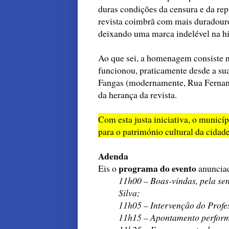
duras condições da censura e da re
revista coimbrã com mais duradour
deixando uma marca indelével na hi
Ao que sei, a homenagem consiste n
funcionou, praticamente desde a sua
Fangas (modernamente, Rua Fernan
da herança da revista.
Com esta justa iniciativa, o municí
para o património cultural da cidade
Adenda
programa do evento
Eis o
anuncia
11h00 – Boas-vindas, pela s
Silva;
11h05 – Intervenção do Profe
11h15 – Apontamento perform