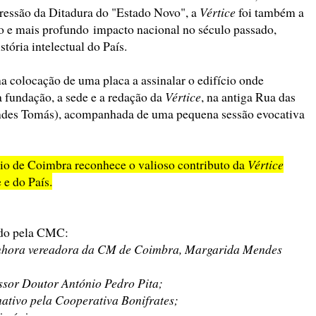
pressão da Ditadura do "Estado Novo", a
Vértice
foi também a
o e mais profundo impacto nacional no século passado,
stória intelectual do País.
a colocação de uma placa a assinalar o edifício onde
 fundação, a sede e a redação da
Vértice
, na antiga Rua das
des Tomás), acompanhada de uma pequena sessão evocativa
pio de Coimbra reconhece o valioso contributo da
Vértice
 e do País.
do pela CMC:
enhora vereadora da CM de Coimbra, Margarida Mendes
ssor Doutor António Pedro Pita;
ativo pela Cooperativa Bonifrates;